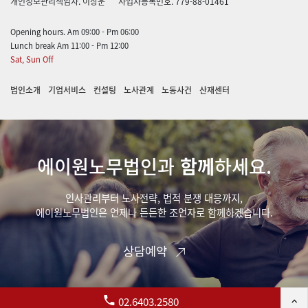
개인정보관리책임자. 이상운
사업자등록번호. 779-88-01461
Opening hours. Am 09:00 - Pm 06:00
Lunch break Am 11:00 - Pm 12:00
Sat, Sun Off
법인소개
기업서비스
컨설팅
노사관계
노동사건
산재센터
에이원노무법인과
함께
하세요.
인사관리부터 노사전략, 법적 분쟁 대응까지,
에이원노무법인은 언제나 든든한 조언자로 함께하겠습니다.
상담예약
02.6403.2580